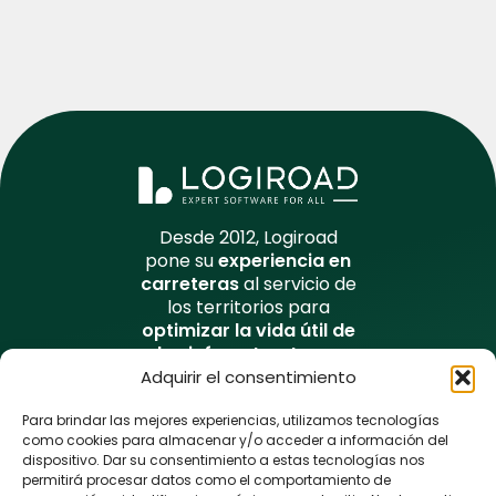
Desde 2012, Logiroad
pone su
experiencia en
carreteras
al servicio de
los territorios para
optimizar la vida útil de
las infraestructuras
viales
y mejorar su
Adquirir el consentimiento
seguridad de forma
sostenible.
Para brindar las mejores experiencias, utilizamos tecnologías
como cookies para almacenar y/o acceder a información del
dispositivo. Dar su consentimiento a estas tecnologías nos
La plateforma Logiroad Center
permitirá procesar datos como el comportamiento de