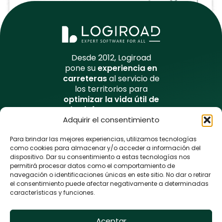
Elabore su propio informe de daños de su patrimonio viario
Desde 2012, Logiroad
con ayuda de una tablet configurable.
pone su
experiencia en
carreteras
al servicio de
los territorios para
optimizar la vida útil de
las infraestructuras
viales
y mejorar su
Adquirir el consentimiento
seguridad de forma
Para brindar las mejores experiencias, utilizamos tecnologías
sostenible.
como cookies para almacenar y/o acceder a información del
dispositivo. Dar su consentimiento a estas tecnologías nos
La plateforma Logiroad Center
permitirá procesar datos como el comportamiento de
navegación o identificaciones únicas en este sitio. No dar o retirar
Experiencia vial
el consentimiento puede afectar negativamente a determinadas
características y funciones.
Recursos descargables
Noticias
Aceptar