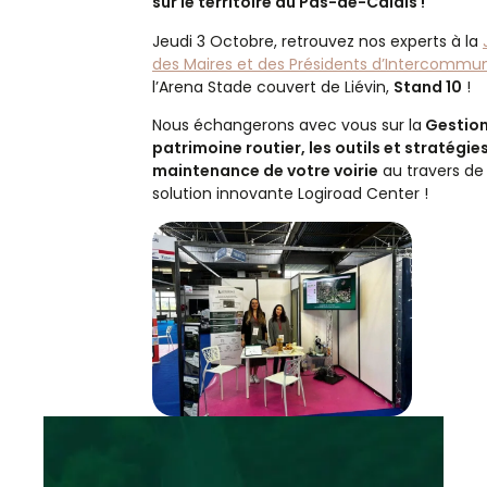
sur le territoire du Pas-de-Calais !
Jeudi 3 Octobre, retrouvez nos experts à la
des Maires et des Présidents d’Intercommun
l’Arena Stade couvert de Liévin,
Stand 10
!
Nous échangerons avec vous sur la
Gestion
patrimoine routier, les outils et stratégie
maintenance de votre voirie
au travers de
solution innovante Logiroad Center !