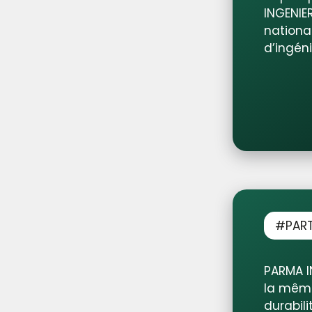
INGENIE
nationa
d’ingéni
#PART
PARMA I
la même
durabil