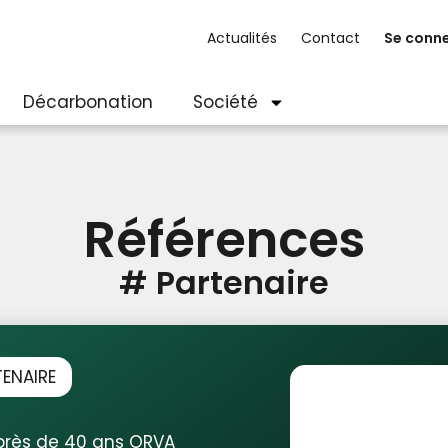
Actualités
Contact
Se conn
Décarbonation
Société
Références
#
Partenaire
ENAIRE
près de 40 ans ORVA